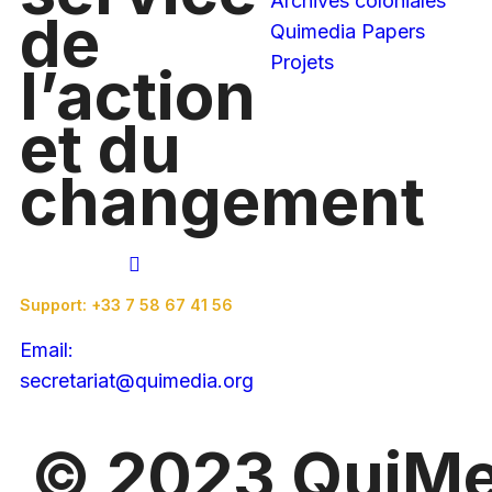
Archives coloniales
de
Quimedia Papers
Projets
l’action
et du
changement
Support: +33 7 58 67 41 56
Email:
secretariat@quimedia.org
© 2023 QuiMe