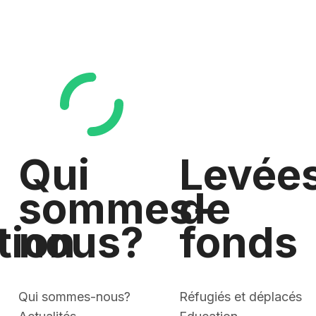
Qui
Levée
sommes-
de
tion
nous?
fonds
Qui sommes-nous?
Réfugiés et déplacés